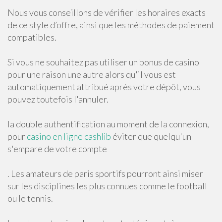
Nous vous conseillons de vérifier les horaires exacts
de ce style d’offre, ainsi que les méthodes de paiement
compatibles.
Si vous ne souhaitez pas utiliser un bonus de casino
pour une raison une autre alors qu'il vous est
automatiquement attribué après votre dépôt, vous
pouvez toutefois l'annuler.
la double authentification au moment de la connexion,
pour
casino en ligne cashlib
éviter que quelqu'un
s'empare de votre compte
. Les amateurs de paris sportifs pourront ainsi miser
sur les disciplines les plus connues comme le football
ou le tennis.